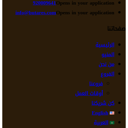
920009641
Opens in 
info@butares.com
Opens in 
ل