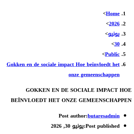
Gokken en de sociale impact Ho
onze 
GOKKEN EN DE SOC
BEÏNVLOEDT HET ONZE 
Post auth
نيو 30, 2026