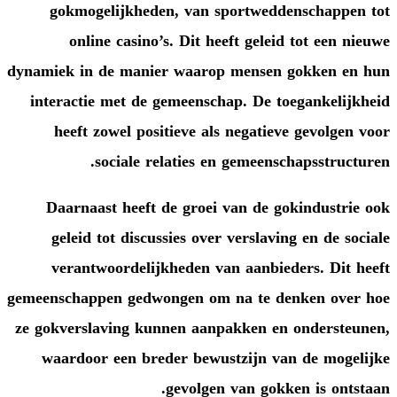
gokmogelijkheden, van spo
online casino’s. Dit heeft
dynamiek in de manier waarop m
interactie met de gemeenschap
heeft zowel positieve als n
sociale relaties en g
Daarnaast heeft de groei va
geleid tot discussies over ve
verantwoordelijkheden van 
gemeenschappen gedwongen om na
ze gokverslaving kunnen aanpak
waardoor een breder bewustz
gevolgen va