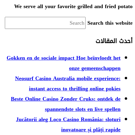
We serve all your favorite gr
Gokken en de sociale impact Ho
onze 
Neosurf Casino Australia mo
instant access to thrill
Beste Online Casino Zonder C
spannendste slot
Jucătorii aleg Loco Casino 
inovatoar