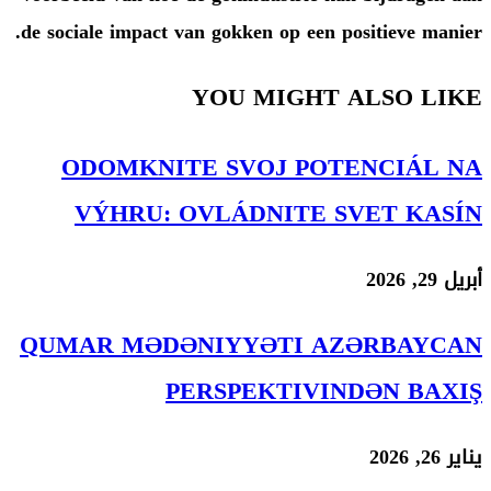
de sociale impact van gokken op 
YOU MIG
ODOMKNITE SVOJ 
VÝHRU: OVLÁDNIT
QUMAR MƏDƏNIYYƏTI
PERSPEKTI