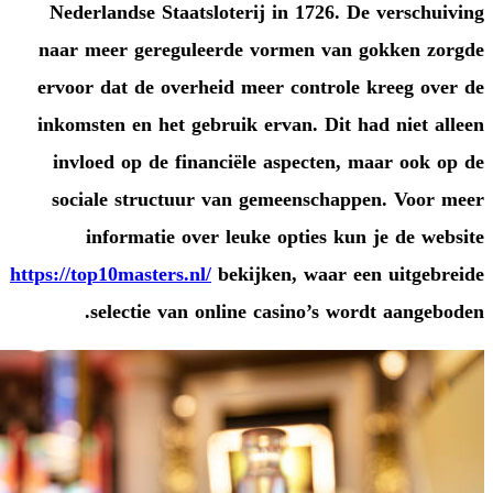
Nederlandse Staatsloterij in 
naar meer gereguleerde vorm
ervoor dat de overheid meer c
inkomsten en het gebruik ervan
invloed op de financiële asp
sociale structuur van gemee
informatie over leuke opt
https://top10masters.nl/
bekijken, 
selectie van online casi