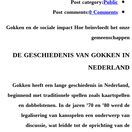
Post
Post commen
Gokken en de sociale impact Hoe
DE GESCHIEDENIS V
Gokken heeft een lange gesch
beginnend met traditionele spell
en dobbelstenen. In de jar
legalisering van kansspe
discussie, wat leidde to