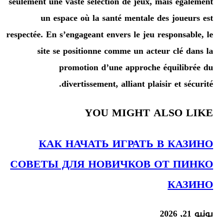
seulement une vaste sélection de jeux, mais ég
un espace où la santé mentale des joue
respectée. En s’engageant envers le jeu responsa
site se positionne comme un acteur clé 
promotion d’une approche équili
divertissement, alliant plaisir et s
YOU MIGHT ALSO 
КАК НАЧАТЬ ИГРАТЬ В КА
СОВЕТЫ ДЛЯ НОВИЧКОВ ОТ П
КА