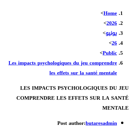
>
Ho
>
20
نيو
>
>
>
Publ
Les impacts psychologiques du jeu comprend
les effets sur la santé menta
LES IMPACTS PSYCHOLOGIQUES D
COMPRENDRE LES EFFETS SUR LA 
ME
Post author:
butaresadm