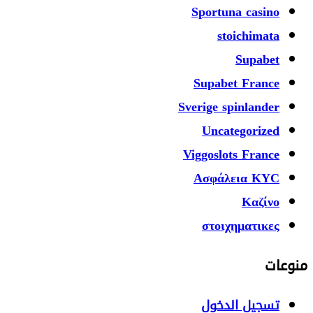
Sportuna casi
stoichima
Supab
Supabet Fran
Sverige spinland
Uncategoriz
Viggoslots Fran
Ασφάλεια K
Καζί
στοιχηματικ
جيل الدخول