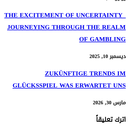
THE EXCITEMENT OF UNCERTAI
JOURNEYING THROUGH THE R
OF GAMB
20
ZUKÜNFTIGE TREND
GLÜCKSSPIEL WAS ERWARTET
عليقاً