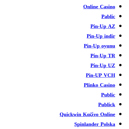
Online Casi
Pabl
Pin-Up 
Pin-Up ind
Pin-Up oyu
Pin-Up 
Pin-Up 
Pin-UP V
Plinko Casi
Publ
Publi
Quickwin Καζίνο Onli
Spinlander Pols