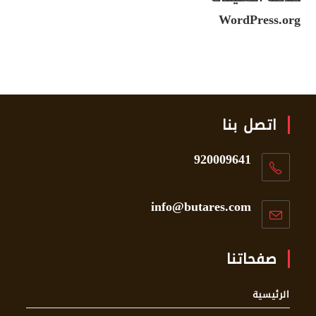
WordPress.org
اتصل بنا
920009641
info@butares.com
صفحاتنا
الرئيسية