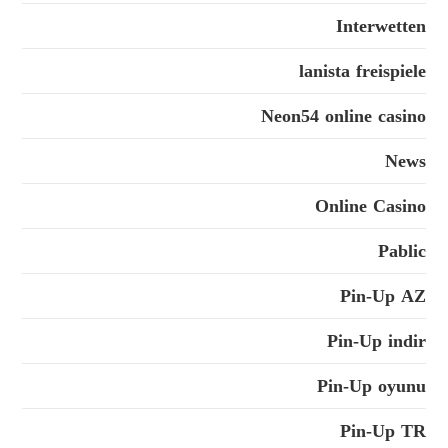
Interwetten
lanista freispiele
Neon54 online casino
News
Online Casino
Pablic
Pin-Up AZ
Pin-Up indir
Pin-Up oyunu
Pin-Up TR