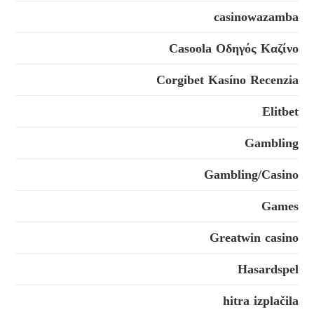
casinowazamba
Casoola Οδηγός Καζίνο
Corgibet Kasíno Recenzia
Elitbet
Gambling
Gambling/Casino
Games
Greatwin casino
Hasardspel
hitra izplačila