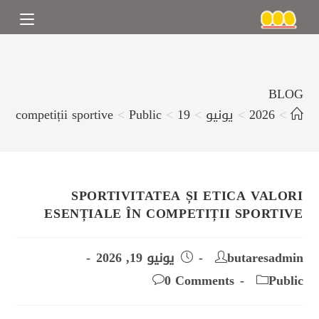
BLOG
>
2026
>
يونيو
>
19
>
Public
>
 în competiții sportive
SPORTIVITATEA ȘI ETICA VALORI
ESENȚIALE ÎN COMPETIȚII SPORTIVE
butaresadmin
يونيو 19, 2026
0 Comments
Public