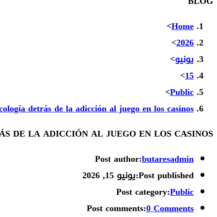
BLOG
>
Home
>
2026
يونيو
>
>
15
>
Public
cología detrás de la adicción al juego en los casinos
ÁS DE LA ADICCIÓN AL JUEGO EN LOS CASINOS
Post author:
butaresadmin
Post published:
يونيو 15, 2026
Post category:
Public
Post comments:
0 Comments