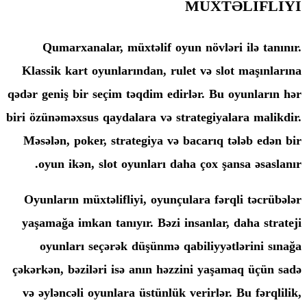
MÜX
Qumarxanalar, müxtəlif oyun növlə
Klassik kart oyunlarından, rulet və 
qədər geniş bir seçim təqdim edirlər. B
biri özünəməxsus qaydalara və strategiy
Məsələn, poker, strategiya və bacarı
oyun ikən, slot oyunları daha çox 
Oyunların müxtəlifliyi, oyunçulara f
yaşamağa imkan tanıyır. Bəzi insanla
oyunları seçərək düşünmə qabiliyy
çəkərkən, bəziləri isə anın həzzini ya
və əyləncəli oyunlara üstünlük verirlə