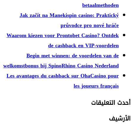
betaa
Jak začít na Manekispin casino:
průvodce pro 
Waarom kiezen voor Prontobet Casin
de cashback en VIP
Begin met winnen: de voorde
welkomstbonus bij SpinoRhino Casino
Les avantages du cashback sur OhaC
les joueu
ت