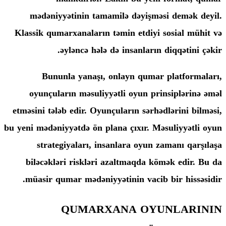
mədəniyyətinin tamamilə dəyişmə
Klassik qumarxanaların təmin etdiyi 
əyləncə hələ də insanların 
Bununla yanaşı, onlayn qumar
oyunçuların məsuliyyətli oyun pri
etməsini tələb edir. Oyunçuların sərhə
bu yeni mədəniyyətdə ön plana çıxır. Mə
strategiyaları, insanlara oyun 
biləcəkləri riskləri azaltmaqda kö
müasir qumar mədəniyyətinin vacib 
QUMARXANA OYU