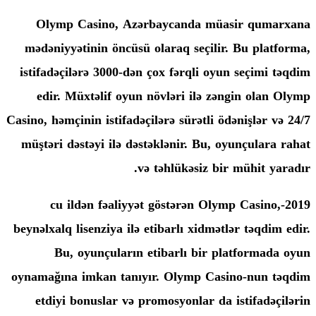
Olymp Casino, Azərbaycanda mü
mədəniyyətinin öncüsü olaraq seçilir
istifadəçilərə 3000-dən çox fərqli oy
edir. Müxtəlif oyun növləri ilə zə
Casino, həmçinin istifadəçilərə sürətli ö
müştəri dəstəyi ilə dəstəklənir. Bu, 
və təhlükəsiz bi
2019-cu ildən fəaliyyət göstərən Ol
beynəlxalq lisenziya ilə etibarlı xidmət
Bu, oyunçuların etibarlı bir p
oynamağına imkan tanıyır. Olymp Cas
etdiyi bonuslar və promosyonlar da