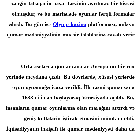
zəngin təbəqənin həyat tərzinin ayrı
olmuşdur, və bu mərhələdə oyunlar 
alırdı. Bu gün isə
Olymp kazino
plat
qumar mədəniyyətinin müasir tələbləri
Orta əsrlərdə qumarxanalar Avr
yerində meydana çıxdı. Bu dövrlərdə, 
oyun oynamağa icazə verildi. İlk 
1638-ci ildən başlayaraq Venesi
insanların qumar oyunlarına olan mara
geniş kütlələrin iştirak etməsi
İqtisadiyyatın inkişafı ilə qumar mədə