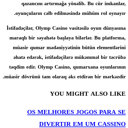
qazancını artırmağa yönəlib. B
oyunçuların cəlb edilməsində müh
İstifadəçilər, Olymp Casino vasitəsilə
maraqlı bir səyahətə başlaya bilərlə
müasir qumar mədəniyyətinin bütü
əhatə edərək, istifadəçilərə mükəm
təqdim edir. Olymp Casino, qumarxa
müasir dövrünü tam olaraq əks etdirən
YOU MIGHT 
OS MELHORES JOGO
DIVERTIR EM U