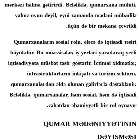
mərkəzi halına gətirirdi. Beləliklə, qu
yalnız oyun deyil, eyni zamanda 
üçün də bir m
Qumarxanaların sosial rolu, eləcə də
böyükdür. Bu müəssisələr, iş yerləri
iqtisadiyyata müsbət təsir göstərir. İc
infrastrukturların inkişafı və
qumarxanalardan əldə olunan gəlirlər
Beləliklə, qumarxanalar, həm sosial,
cəhətdən əhəmiyyətli 
QUMAR MƏDƏNI