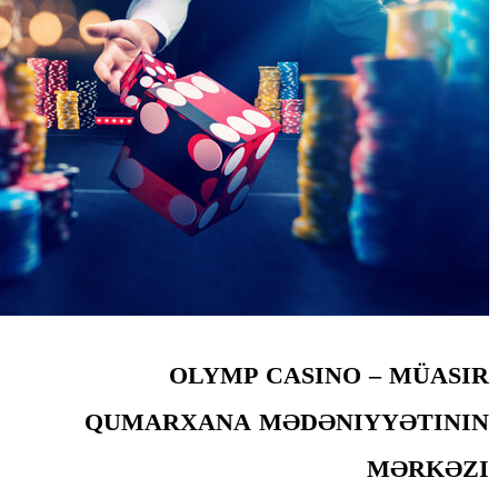
OLYMP CASINO
QUMARXANA MƏDƏNI