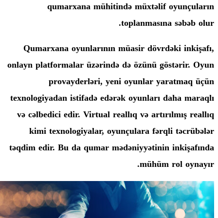
qumarxana mühitində müxtəl
toplanmas
Qumarxana oyunlarının müasir döv
onlayn platformalar üzərində də özünü
provayderləri, yeni oyunla
texnologiyadan istifadə edərək oyunla
və cəlbedici edir. Virtual reallıq və a
kimi texnologiyalar, oyunçulara f
təqdim edir. Bu da qumar mədəniyyəti
mühü