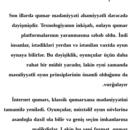
Son illərdə qumar mədəniyyəti əhəmi
dəyişmişdir. Texnologiyanın inkişaf
platformalarının yaranmasına s
insanlar, istədikləri yerdən və istən
oynaya bilirlər. Bu dəyişiklik, oyun
rahat bir mühit yaradır, lak
məsuliyyətli oyun prinsiplərinin önə
İnternet qumarı, klassik qumarxan
tamamilə yenilədi. Oyunçular, müxtəlif
asanlıqla daxil ola bilir və geniş s
malikdirlər. Lakin bu yen