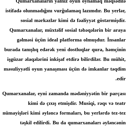
Qumarxanaların yalnız oyun oyn
istifadə olunmadığını vurğulamaq lazım
sosial mərkəzlər kimi də fəaliyy
Qumarxanalar, müxtəlif sosial təbəqə
gəlməsi üçün ideal platforma olm
burada tanışlıq edərək yeni dostluqlar
işgüzar əlaqələrini inkişaf etdirə bilir
məsuliyyətli oyun yanaşması üçün də 
Qumarxanalar, eyni zamanda mədəniyyət
kimi də çıxış etmişdir. Musiq
nümayişləri kimi əyləncə formaları, bu 
təşkil edilirdi. Bu da qumarxana