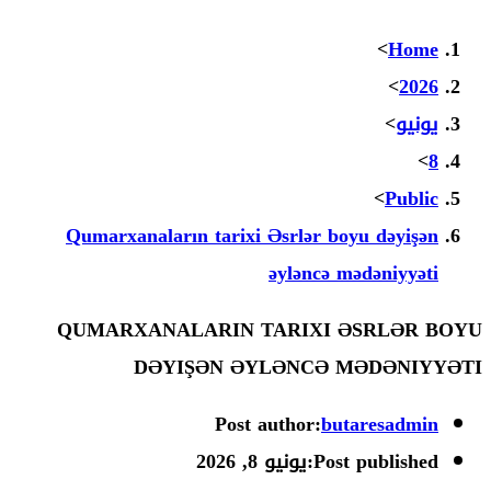
Qumarxanaların tarixi Əsrlər bo
əyləncə m
QUMARXANALARIN TARIXI 
DƏYIŞƏN ƏYLƏNCƏ 
Post author:
but
Post
يونيو 8, 2026