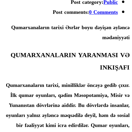
Post categ
Post comments:
0 
Qumarxanaların tarixi Əsrlər boyu 
QUMARXANALARIN YARA
Qumarxanaların tarixi, minilliklər önc
İlk qumar oyunları, qədim Məsopota
Yunanıstan dövrlərinə aiddir. Bu dövr
oyunları yalnız əyləncə məqsədilə deyi
bir fəaliyyət kimi icra edirdilər.