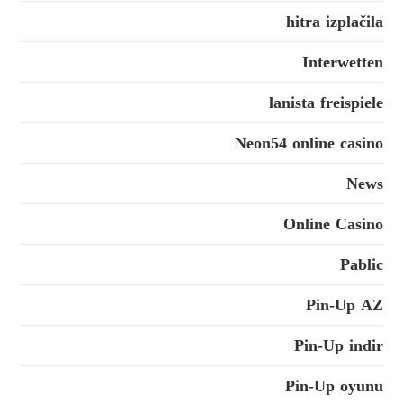
hitra izplačila
Interwetten
lanista freispiele
Neon54 online casino
News
Online Casino
Pablic
Pin-Up AZ
Pin-Up indir
Pin-Up oyunu