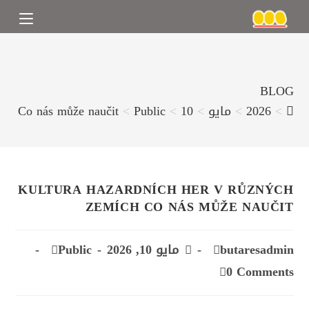
BLOG
>
2026
>
مايو
>
10
>
Public
>
ích Co nás může naučit
KULTURA HAZARDNÍCH HER V RŮZNÝCH
ZEMÍCH CO NÁS MŮŽE NAUČIT
butaresadmin
مايو 10, 2026
Public
0 Comments