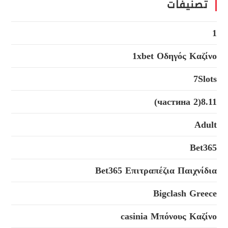
تصنيفات
1
1xbet Οδηγός Καζίνο
7Slots
8.11(2 частина)
Adult
Bet365
Bet365 Επιτραπέζια Παιχνίδια
Bigclash Greece
casinia Μπόνους Καζίνο