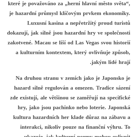
které je považováno za „herní hlavní město světa“,
je hazardní průmysl klíčovým prvkem ekonomiky.
Luxusní kasina a nepřetržitý proud turistů
dokazují, jak silně jsou hazardní hry ve společnosti
zakotvené. Macau se liší od Las Vegas svou historií
a kulturním kontextem, který ovlivňuje způsob,
jakým lidé hrají.
Na druhou stranu v zemích jako je Japonsko je
hazard silně regulován a omezen. Tradice sázení
zde existují, ale většinou se zaměřují na specifické
hry, jako jsou pachinko nebo loterie. Japonská
kultura hazardních her klade důraz na zábavu a
interakci, nikoliv pouze na finanční výhru. To
ukazuje, jak kulturní normy mohou ovlivnit