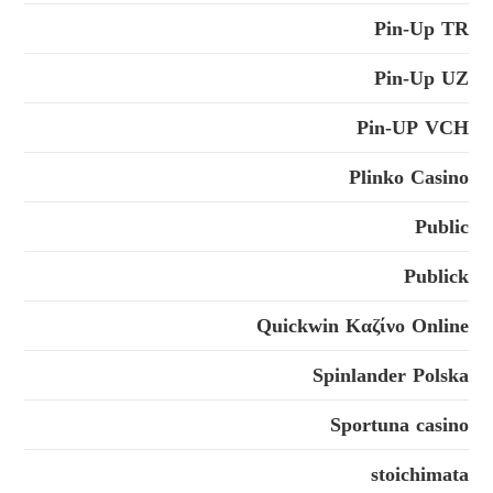
Pin-Up TR
Pin-Up UZ
Pin-UP VCH
Plinko Casino
Public
Publick
Quickwin Καζίνο Online
Spinlander Polska
Sportuna casino
stoichimata