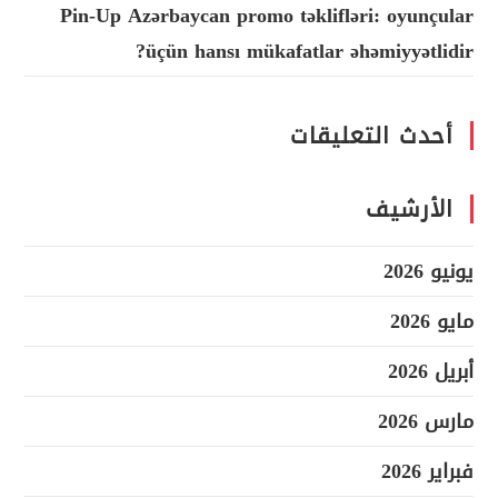
Pin-Up Azərbaycan promo təklifləri: oyunçular
üçün hansı mükafatlar əhəmiyyətlidir?
أحدث التعليقات
الأرشيف
يونيو 2026
مايو 2026
أبريل 2026
مارس 2026
فبراير 2026