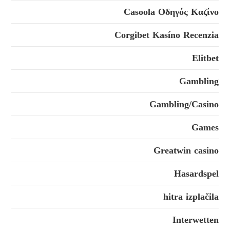
Casoola Οδηγός Καζίνο
Corgibet Kasíno Recenzia
Elitbet
Gambling
Gambling/Casino
Games
Greatwin casino
Hasardspel
hitra izplačila
Interwetten