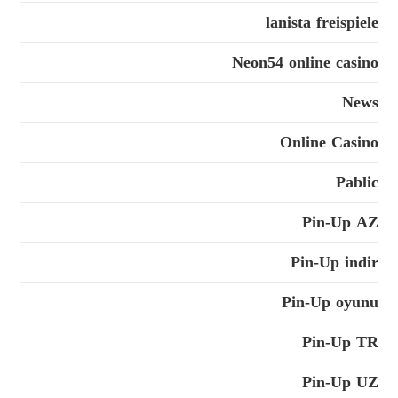
lanista freispiele
Neon54 online casino
News
Online Casino
Pablic
Pin-Up AZ
Pin-Up indir
Pin-Up oyunu
Pin-Up TR
Pin-Up UZ