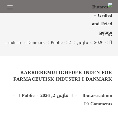
BLOG
>
2026
>
مارس
>
2
>
Public
>
tisk industri i Danmark
KARRIEREMULIGHEDER INDEN FOR
FARMACEUTISK INDUSTRI I DANMARK
butaresadmin
مارس 2, 2026
Public
0 Comments