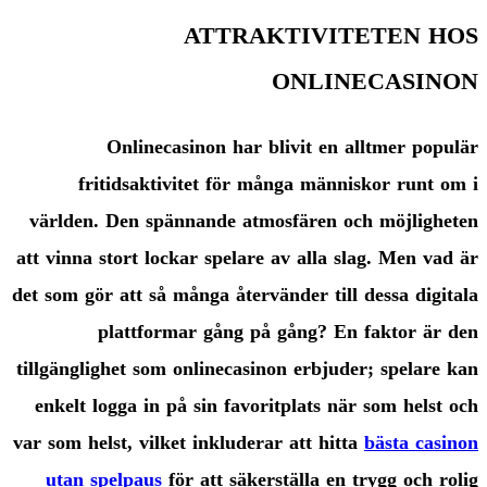
ATTRAK
Onlinecasinon har bl
fritidsaktivitet för må
världen. Den spännande atmo
att vinna stort lockar spelare 
det som gör att så många återvän
plattformar gång på 
tillgänglighet som onlinecasino
enkelt logga in på sin favori
var som helst, vilket inkluderar
utan spelpaus
för att säkers