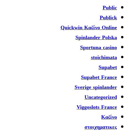
Quickw