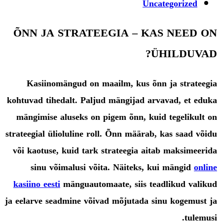
published:
Post
Uncategorized
category:
ÕNN JA STRATEEGIA – KAS NEED ON
ÜHILDUVAD?
Kasiinomängud on maailm, kus õnn ja strateegia
kohtuvad tihedalt. Paljud mängijad arvavad, et eduka
mängimise aluseks on pigem õnn, kuid tegelikult on
strateegial ülioluline roll. Õnn määrab, kas saad võidu
või kaotuse, kuid tark strateegia aitab maksimeerida
sinu võimalusi võita. Näiteks, kui mängid
online
kasiino eesti
mänguautomaate, siis teadlikud valikud
ja eelarve seadmine võivad mõjutada sinu kogemust ja
tulemusi.