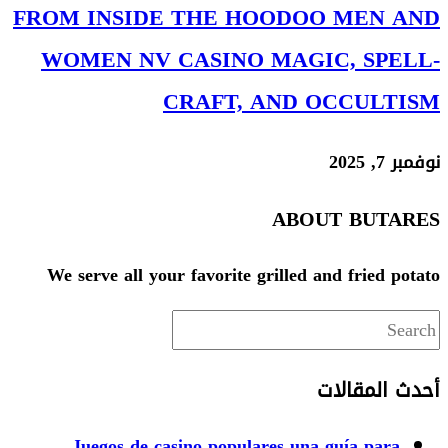
FROM INSIDE THE HOODOO MEN AND
WOMEN NV CASINO MAGIC, SPELL-
CRAFT, AND OCCULTISM
نوفمبر 7, 2025
ABOUT BUTARES
We serve all your favorite grilled and fried potato
Search
this
أحدث المقالات
website
Juegos de casino populares una guía para