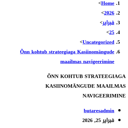
>
Home
>
2026
فبراير
>
>
25
>
Uncategorized
Õnn kohtub strateegiaga Kasiinomängude
maailmas navigeerimine
ÕNN KOHTUB STRATEEGIAGA
KASIINOMÄNGUDE MAAILMAS
NAVIGEERIMINE
Post
butaresadmin
author:
Post
فبراير 25, 2026