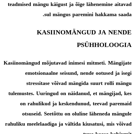
teadmised mängu käigust ja õige lähenemine aitavad
sul mängus paremini hakkama saada.
KASIINOMÄNGUD JA NENDE
PSÜHHOLOOGIA
Kasiinomängud mõjutavad inimesi mitmeti. Mängijate
emotsionaalne seisund, nende ootused ja isegi
stressitase võivad mängida suurt rolli mängu
tulemustes. Uuringud on näidanud, et mängijad, kes
on rahulikud ja keskendunud, teevad paremaid
otsuseid. Seetõttu on oluline läheneda mängule
rahuliku meelelaadiga ja vältida kiusatusi, mis võivad