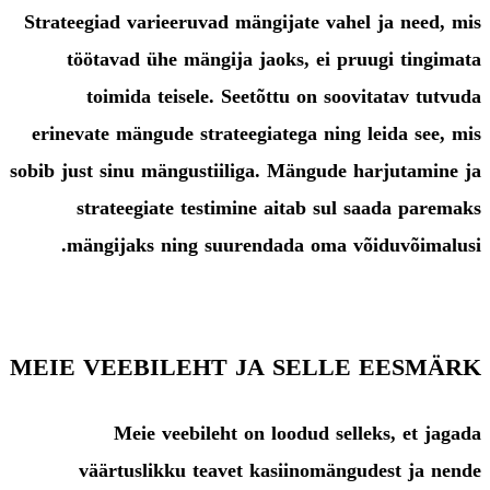
Strateegiad varieeruvad mängijate vahel ja need, mis
töötavad ühe mängija jaoks, ei pruugi tingimata
toimida teisele. Seetõttu on soovitatav tutvuda
erinevate mängude strateegiatega ning leida see, mis
sobib just sinu mängustiiliga. Mängude harjutamine ja
strateegiate testimine aitab sul saada paremaks
mängijaks ning suurendada oma võiduvõimalusi.
MEIE VEEBILEHT JA SELLE EESMÄRK
Meie veebileht on loodud selleks, et jagada
väärtuslikku teavet kasiinomängudest ja nende