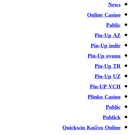
News
Online Casino
Pablic
Pin-Up AZ
Pin-Up indir
Pin-Up oyunu
Pin-Up TR
Pin-Up UZ
Pin-UP VCH
Plinko Casino
Public
Publick
Quickwin Καζίνο Online