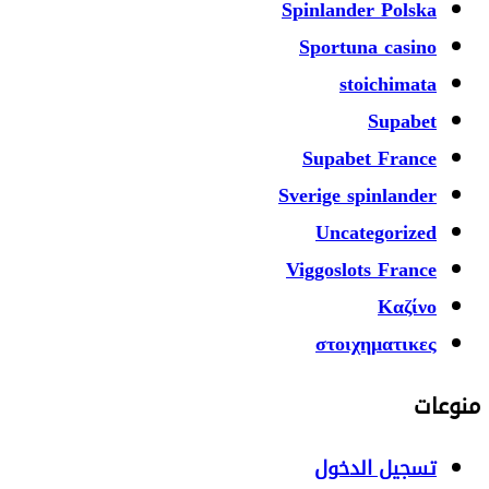
Spinlander Polska
Sportuna casino
stoichimata
Supabet
Supabet France
Sverige spinlander
Uncategorized
Viggoslots France
Καζίνο
στοιχηματικες
منوعات
تسجيل الدخول