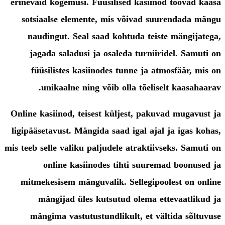
erinevaid kogemusi. Füüsilised kasiinod toovad kaasa
sotsiaalse elemente, mis võivad suurendada mängu
naudingut. Seal saad kohtuda teiste mängijatega,
jagada saladusi ja osaleda turniiridel. Samuti on
füüsilistes kasiinodes tunne ja atmosfäär, mis on
unikaalne ning võib olla tõeliselt kaasahaarav.
Online kasiinod, teisest küljest, pakuvad mugavust ja
ligipääsetavust. Mängida saad igal ajal ja igas kohas,
mis teeb selle valiku paljudele atraktiivseks. Samuti on
online kasiinodes tihti suuremad boonused ja
mitmekesisem mänguvalik. Sellegipoolest on online
mängijad üles kutsutud olema ettevaatlikud ja
mängima vastutustundlikult, et vältida sõltuvuse