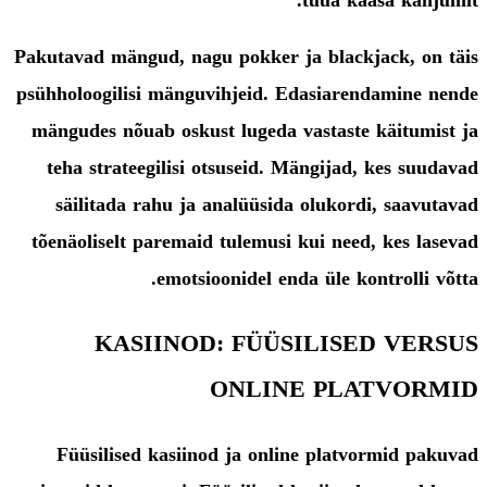
tuua kaasa kahjumit.
Pakutavad mängud, nagu pokker ja blackjack, on täis
psühholoogilisi mänguvihjeid. Edasiarendamine nende
mängudes nõuab oskust lugeda vastaste käitumist ja
teha strateegilisi otsuseid. Mängijad, kes suudavad
säilitada rahu ja analüüsida olukordi, saavutavad
tõenäoliselt paremaid tulemusi kui need, kes lasevad
emotsioonidel enda üle kontrolli võtta.
KASIINOD: FÜÜSILISED VERSUS
ONLINE PLATVORMID
Füüsilised kasiinod ja online platvormid pakuvad