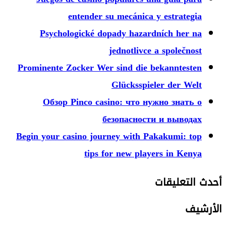
entender su mecánica y estrategia
Psychologické dopady hazardních her na
jednotlivce a společnost
Prominente Zocker Wer sind die bekanntesten
Glücksspieler der Welt
Обзор Pinco casino: что нужно знать о
безопасности и выводах
Begin your casino journey with Pakakumi: top
tips for new players in Kenya
أحدث التعليقات
الأرشيف