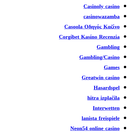
Casinoly casino
casinowazamba
Casoola Οδηγός Καζίνο
Corgibet Kasíno Recenzia
Gambling
Gambling/Casino
Games
Greatwin casino
Hasardspel
hitra izplačila
Interwetten
lanista freispiele
Neon54 online casino