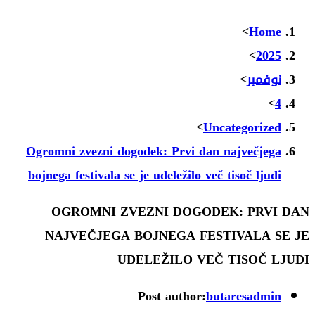
>
Home
>
2025
نوفمبر
>
>
4
>
Uncategorized
Ogromni zvezni dogodek: Prvi dan največjega
bojnega festivala se je udeležilo več tisoč ljudi
OGROMNI ZVEZNI DOGODEK: PRVI DAN
NAJVEČJEGA BOJNEGA FESTIVALA SE JE
UDELEŽILO VEČ TISOČ LJUDI
Post author:
butaresadmin