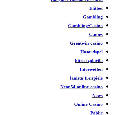
Elitbet
Gambling
Gambling/Casino
Games
Greatwin casino
Hasardspel
hitra izplačila
Interwetten
lanista freispiele
Neon54 online casino
News
Online Casino
Pablic