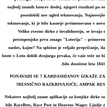
najbolj znanih koncev doslej, njegovi rezultati pa so
posodobili nov ugled tekmovanja. Najnovejše
tekmovanje, ki je bilo kasneje preimenovano v novo
Veliko zvezno dirko z invalidnostjo, se izvaja s
petstopenjsko prvo zmago "Loterija" – primeren
naslov, kajne? Na splošno je veljalo prepričanje, da
boste v Lotu dobili dvojnega prvaka, če vaše teže ne bi
bilo dosežene leta 1841.
PONAVADI SE 7 KARDASHIANOV IZKAŽE ZA
RESNIČNO RAZKRIVAJOČE, AMPAK RES?
Nekatere najbolj znane aplikacije za konjske dirke so
bile RaceBets, Race Post in Heavens Wager. Ljudje z