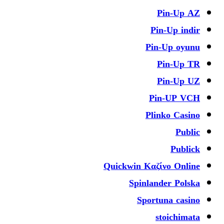
Pin-Up AZ
Pin-Up indir
Pin-Up oyunu
Pin-Up TR
Pin-Up UZ
Pin-UP VCH
Plinko Casino
Public
Publick
Quickwin Καζίνο Online
Spinlander Polska
Sportuna casino
stoichimata