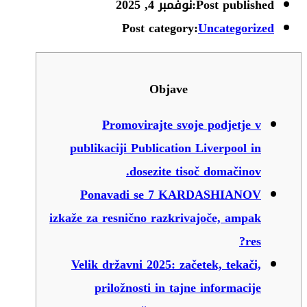
Post published:
نوفمبر 4, 2025
Post category:
Uncategorized
Objave
Promovirajte svoje podjetje v
publikaciji Publication Liverpool in
dosezite tisoč domačinov.
Ponavadi se 7 KARDASHIANOV
izkaže za resnično razkrivajoče, ampak
res?
Velik državni 2025: začetek, tekači,
priložnosti in tajne informacije