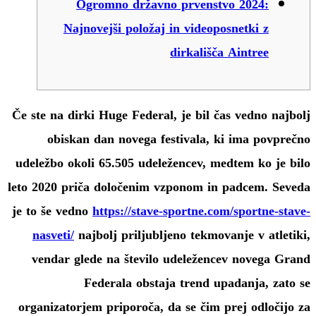
Ogromno državno prvenstvo 2024:
Najnovejši položaj in videoposnetki z
dirkališča Aintree
Če ste na dirki Huge Federal, je bil čas vedno najbolj
obiskan dan novega festivala, ki ima povprečno
udeležbo okoli 65.505 udeležencev, medtem ko je bilo
leto 2020 priča določenim vzponom in padcem.
Seveda
je to še vedno
https://stave-sportne.com/sportne-stave-
nasveti/
najbolj priljubljeno tekmovanje v atletiki,
vendar glede na število udeležencev novega Grand
Federala obstaja trend upadanja, zato se
organizatorjem priporoča, da se čim prej odločijo za