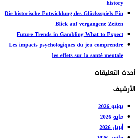
history
Die historische Entwicklung des Glücksspiels Ein
Blick auf vergangene Zeiten
Future Trends in Gambling What to Expect
Les impacts psychologiques du jeu comprendre
les effets sur la santé mentale
أحدث التعليقات
الأرشيف
يونيو 2026
مايو 2026
أبريل 2026
مارس 2026