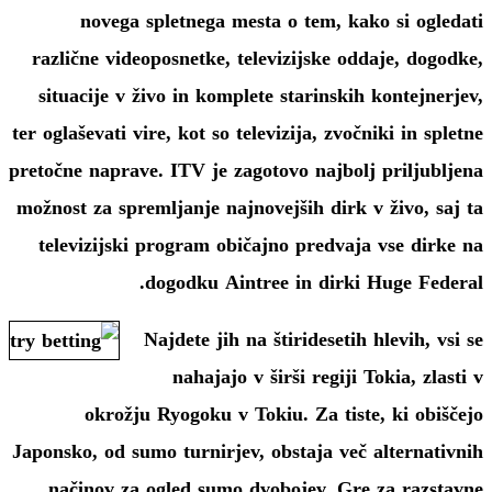
novega spletnega mesta o tem, kako si ogledati
različne videoposnetke, televizijske oddaje, dogodke,
situacije v živo in komplete starinskih kontejnerjev,
ter oglaševati vire, kot so televizija, zvočniki in spletne
pretočne naprave. ITV je zagotovo najbolj priljubljena
možnost za spremljanje najnovejših dirk v živo, saj ta
televizijski program običajno predvaja vse dirke na
dogodku Aintree in dirki Huge Federal.
Najdete jih na štiridesetih hlevih, vsi se
nahajajo v širši regiji Tokia, zlasti v
okrožju Ryogoku v Tokiu. Za tiste, ki obiščejo
Japonsko, od sumo turnirjev, obstaja več alternativnih
načinov za ogled sumo dvobojev. Gre za razstavne