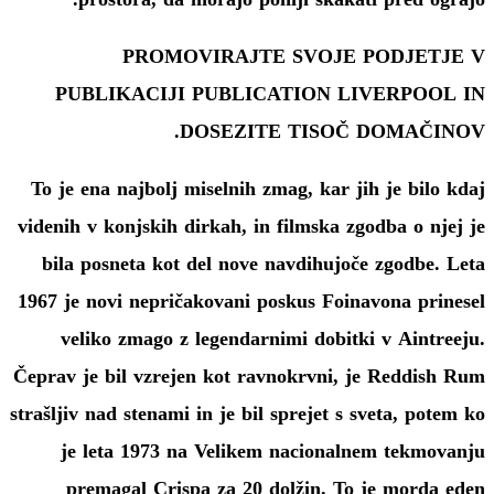
PROMOVIRAJTE SVOJE PODJETJE V
PUBLIKACIJI PUBLICATION LIVERPOOL IN
DOSEZITE TISOČ DOMAČINOV.
To je ena najbolj miselnih zmag, kar jih je bilo kdaj
videnih v konjskih dirkah, in filmska zgodba o njej je
bila posneta kot del nove navdihujoče zgodbe. Leta
1967 je novi nepričakovani poskus Foinavona prinesel
veliko zmago z legendarnimi dobitki v Aintreeju.
Čeprav je bil vzrejen kot ravnokrvni, je Reddish Rum
strašljiv nad stenami in je bil sprejet s sveta, potem ko
je leta 1973 na Velikem nacionalnem tekmovanju
premagal Crispa za 20 dolžin. To je morda eden