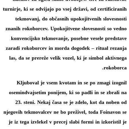
turnirje, ki se odvijajo po vsej državi, od certificiranih
tekmovanj, do občasnih upokojitvenih slovesnosti
znanih rokoborcev. Upokojitvene slovesnosti so vedno
konvencijsko tekmovanje, posebne vesele predstave
zaradi rokoborcev in morda dogodek – ritual rezanja
las, da se prereže velik vozel, ki je simbol aktivnega
rokoborca.
Kljuboval je vsem kvotam in se po zmagi izognil
osemindvajsetim ponijem, ki so padli in se zbrali na
23. steni. Nekaj ​​časa se je zdelo, kot da noben od
njegovih tekmovalcev ne bo preživel, toda Foinavon se
je iz tega izvlekel v precej slabi formi in izkoristil je