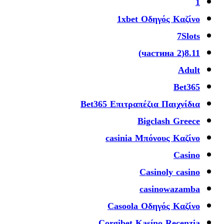
1
1xbet Οδηγός Καζίνο
7Slots
8.11(2 частина)
Adult
Bet365
Bet365 Επιτραπέζια Παιχνίδια
Bigclash Greece
casinia Μπόνους Καζίνο
Casino
Casinoly casino
casinowazamba
Casoola Οδηγός Καζίνο
Corgibet Kasíno Recenzia