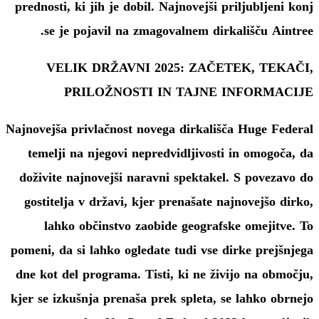
prednosti, ki jih je dobil. Najnovejši priljubljeni konj
se je pojavil na zmagovalnem dirkališču Aintree.
VELIK DRŽAVNI 2025: ZAČETEK, TEKAČI,
PRILOŽNOSTI IN TAJNE INFORMACIJE
Najnovejša privlačnost novega dirkališča Huge Federal
temelji na njegovi nepredvidljivosti in omogoča, da
doživite najnovejši naravni spektakel. S povezavo do
gostitelja v državi, kjer prenašate najnovejšo dirko,
lahko občinstvo zaobide geografske omejitve. To
pomeni, da si lahko ogledate tudi vse dirke prejšnjega
dne kot del programa. Tisti, ki ne živijo na območju,
kjer se izkušnja prenaša prek spleta, se lahko obrnejo