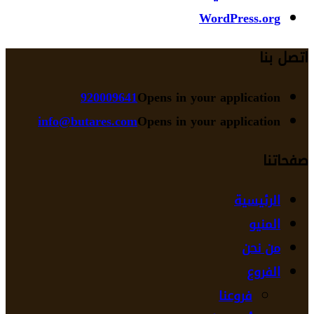
WordPress.org
اتصل بنا
920009641
Opens in your application
info@butares.com
Opens in your application
صفحاتنا
الرئيسية
المنيو
من نحن
الفروع
فروعنا