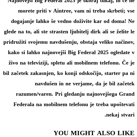
Najnovejši Big Federal 2025 je skoraj tukaj, in če ne
morete priti v Aintree, vam ni treba skrbeti; vse
dogajanje lahko še vedno doživite kar od doma! Ne
glede na to, ali ste strasten ljubitelj dirk ali se želite le
pridružiti svojemu navdušenju, obstaja veliko načinov,
kako si lahko najnovejši Big Federal 2025 ogledate v
živo na televiziji, spletu ali mobilnem telefonu. Če je
bil začetek zakasnjen, ko konji odskočijo, starter pa ni
navdušen in ne verjame, da je bil začetek
razumen/varen. Pri gledanju najnovejšega Grand
Federala na mobilnem telefonu je treba upoštevati
nekaj stvari.
YOU MIGHT ALSO LIKE