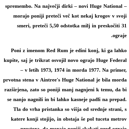
spremembo. Na največji dirki – novi Huge National –
morajo poniji preteči več kot nekaj krogov v svoji
smeri, preteči 5,50 odstotka milj in preskočiti 31
ograje.
Poni z imenom Red Rum je edini konj, ki ga lahko
kupite, saj je trikrat osvojil novo ograjo Huge Federal
– v letih 1973, 1974 in morda 1977. Na primer,
prvotna stena v Aintree's Huge National je bila morda
razširjena, zato so poniji manj nagnjeni k temu, da bi
se nanjo nagnili in bi lahko kasneje padli na prepad.
Tla do vrha pristanka so višja od srednje strani, s
katere konji stojijo, in obstaja še pol tuceta metrov
prostora, da morajo poniji skakati pred ograjo.